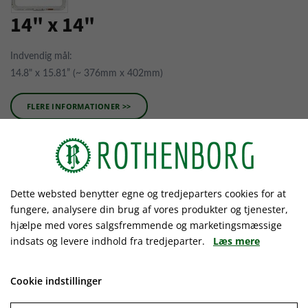
14" x 14"
Indvendig mål:
14.8" x 15.81” (~ 376mm x 402mm)
FLERE INFORMATIONER >>
Mighty Hoop MH-1414
Dette websted benytter egne og tredjeparters cookies for at
fungere, analysere din brug af vores produkter og tjenester,
Indvendig mål:
hjælpe med vores salgsfremmende og marketingsmæssige
14.8 x 15.81” (14“ x 16”, ~ 376mm x 402mm)
indsats og levere indhold fra tredjeparter.
Læs mere
Aktuel broderiareal:
ca. 13.75” x 13.75" (~ 349mm x 349mm)
Cookie indstillinger
Afhængig af maskintype