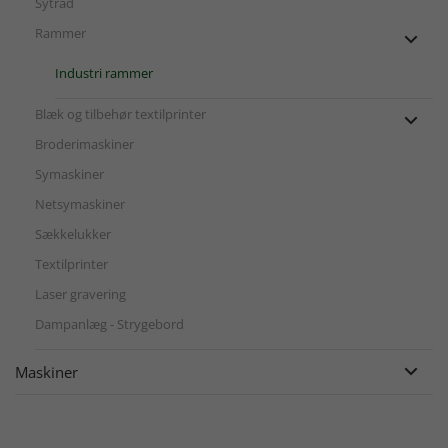
Sytråd
Rammer

Industri rammer
Blæk og tilbehør textilprinter

Broderimaskiner
Symaskiner
Netsymaskiner
Sækkelukker
Textilprinter
Laser gravering
Dampanlæg - Strygebord
Maskiner
