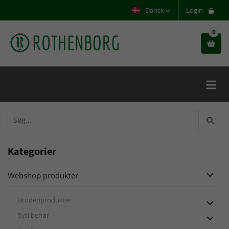
Dansk
Login
0


Kategorier
Webshop produkter

Broderiprodukter

Sytilbehør
