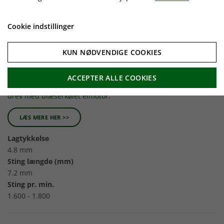
Cookie indstillinger
KUN NØDVENDIGE COOKIES
Union 4000
Bærbar lukkemaskine til enkelt trådpose, beskyttelsesklasse I.
ACCEPTER ALLE COOKIES
Bærbar lukket maskine med enkelt tråd kædesøm med direkte
drev med blæserkølet elmotor.
LÆS MERE HER >>
Lagtykkelse
4.8 mm
Sting længde (mm)
7.2 mm
Sting pr. min.
1.600 - 1.800