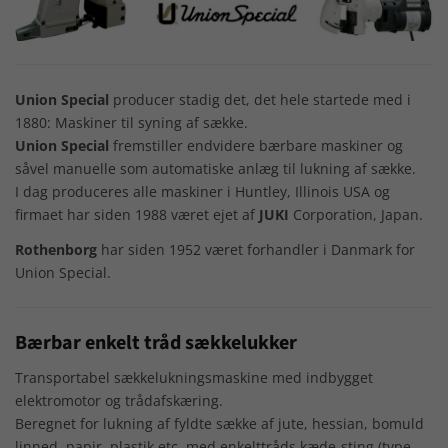
Union Special
producer stadig det, det hele startede med i
1880: Maskiner til syning af sække.
Union Special
fremstiller endvidere bærbare maskiner og
såvel manuelle som automatiske anlæg til lukning af sække.
I dag produceres alle maskiner i Huntley, Illinois USA og
firmaet har siden 1988 været ejet af
JUKI
Corporation, Japan.
Rothenborg
har siden 1952 været forhandler i Danmark for
Union Special.
Bærbar enkelt tråd sækkelukker
Transportabel sækkelukningsmaskine med indbygget
elektromotor og trådafskæring.
Beregnet for lukning af fyldte sække af jute, hessian, bomuld
linned, papir, plastik etc. med enkelttråds kæde-sting (type