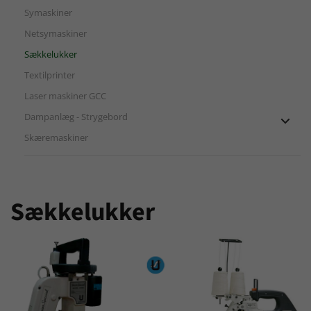
Symaskiner
Netsymaskiner
Sækkelukker
Textilprinter
Laser maskiner GCC
Dampanlæg - Strygebord

Skæremaskiner
Sækkelukker