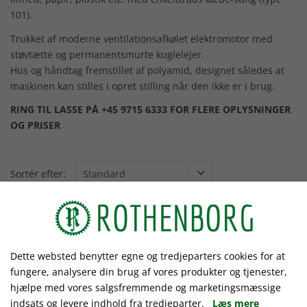
101).
Trukket af moderne ventilationsafkølet elektromotor med
støvtætte og permanentsmurte kuglelejer.
Hus og håndtag fremstillet af polyamid, designet således at
maskinen kan stilles i opret stilling når den ikke er i brug.
RING TIL LASSE PÅ +45 9715 6333 FOR FLERE OPLYSNINGER
OG PRISER
Sortér efter:
Dette websted benytter egne og tredjeparters cookies for at
fungere, analysere din brug af vores produkter og tjenester,
hjælpe med vores salgsfremmende og marketingsmæssige
indsats og levere indhold fra tredjeparter.
Læs mere