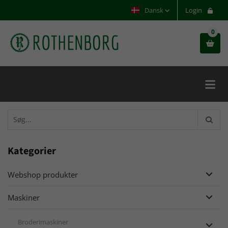
Dansk
Login
0


Kategorier
Webshop produkter

Maskiner

Broderimaskiner
