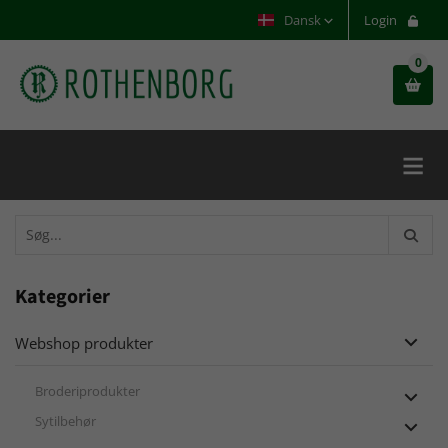
Dansk
Login
0


Kategorier
Webshop produkter

Broderiprodukter

Sytilbehør
