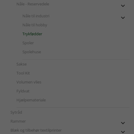
Nåle - Reservedele

Nåle til industri

Nåle til hobby
Trykfødder
Spoler
Spolehuse
Sakse
Tool Kit
Volumen vlies
Fyldvat
Hjælpemateriale
Sytråd
Rammer

Blæk og tilbehør textilprinter
