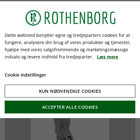
Lynlås trykfod, smal.
Til industri stikke sting
Højre / Venstre
107,25 kr.
Dette websted benytter egne og tredjeparters cookies for at
fungere, analysere din brug af vores produkter og tjenester,
hjælpe med vores salgsfremmende og marketingsmæssige
Vælg produkt
indsats og levere indhold fra tredjeparter.
Læs mere
Cookie indstillinger
KUN NØDVENDIGE COOKIES
ACCEPTER ALLE COOKIES