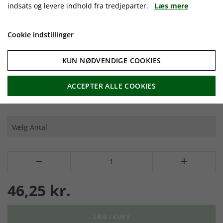
indsats og levere indhold fra tredjeparter.
Læs mere
Standard Point
Anvendelse: let vævet stof, tynde beklædte materialer, materialer
Cookie indstillinger
lamineret med blød plastik eller tyndt pap, fremstilling af pels-
klædningsstykker og skind, film, læder/tekstil kombinationer.
KUN NØDVENDIGE COOKIES
Det er også kendt som DBX1, 16X231 og 287WH.
ACCEPTER ALLE COOKIES


46,25 kr.
LÆG I KURV