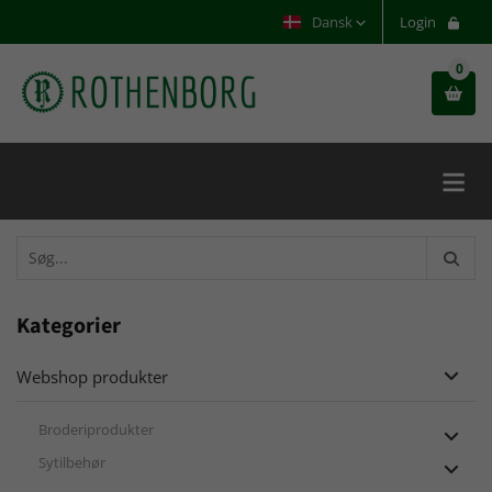
Dansk
Login
0


Kategorier
Webshop produkter

Broderiprodukter

Sytilbehør
