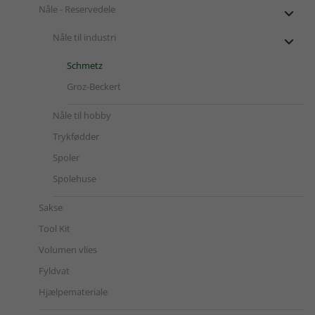
Nåle - Reservedele

Nåle til industri

Schmetz
Groz-Beckert
Nåle til hobby
Trykfødder
Spoler
Spolehuse
Sakse
Tool Kit
Volumen vlies
Fyldvat
Hjælpemateriale