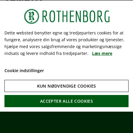
Rothenborg ApS
Dette websted benytter egne og tredjeparters cookies for at
Gudumkærvej 6
fungere, analysere din brug af vores produkter og tjenester,
7400 Herning
hjælpe med vores salgsfremmende og marketingsmæssige
Danmark
indsats og levere indhold fra tredjeparter.
Læs mere
Cookie indstillinger
KUN NØDVENDIGE COOKIES
ACCEPTER ALLE COOKIES